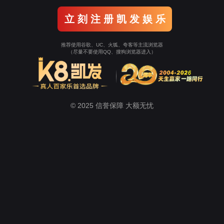
态
业务概览
尊龙凯时人生就是博
企业责任
平交易